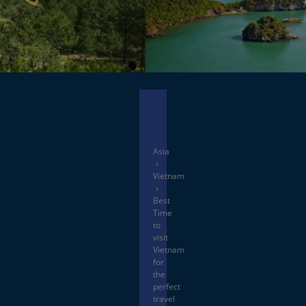
Facebook
X
Asia
Vietnam
Best
Time
to
visit
Vietnam
for
the
perfect
travel