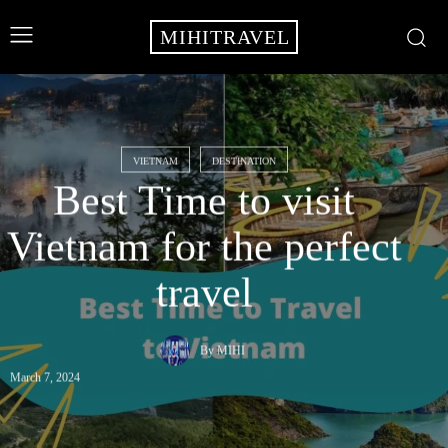
MIHITRAVEL
VIETNAM
DESTINATION
Best Time to visit
Vietnam for the perfect
travel
By
MIHI
March 7, 2024