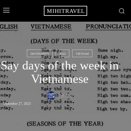
MIHITRAVEL
DESTINATION
ASIA
VIETNAM
Say days of the week in
Vietnamese
By
MIHI
September 27, 2023